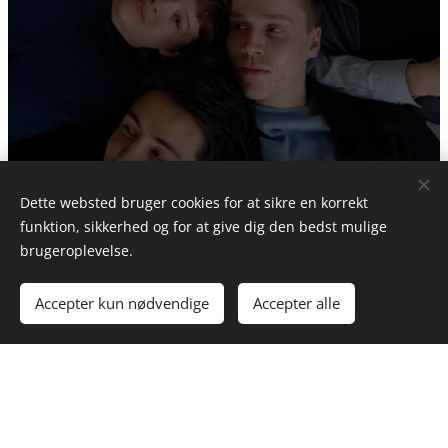
Dette websted bruger cookies for at sikre en korrekt
funktion, sikkerhed og for at give dig den bedst mulige
brugeroplevelse.
Kommende koncerter
Accepter kun nødvendige
Accepter alle
04.09.26 kl 20.00. SEX
in concert (ONE NIGHT
ONLY
) - Billetter kan findes
HER
29.11.26 kl 16.00 Sankt Johannes
Kirke
,
København