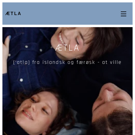
ÆTLA
ÆTLA
[‘atla] fra islandsk og færøsk - at ville